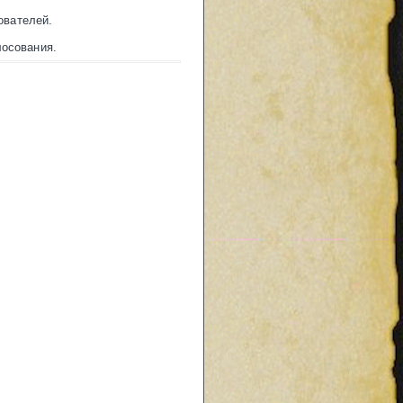
ователей.
осования.